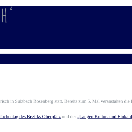
h‘
sch in Sulzbach Rosenberg statt. Bereits zum 5. Mal veranstalten die
fachentag des Bezirks Oberpfalz
und der
„Langen Kultur- und Einkauf