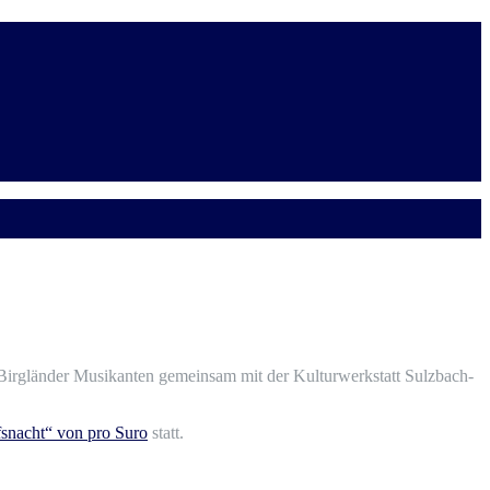
 Birgländer Musikanten gemeinsam mit der Kulturwerkstatt Sulzbach-
snacht“ von pro Suro
statt.