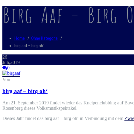
Birg Aaf – Birg O
Home
/
Ohne Kategorie
/
birg aaf – birg oh‘
26
Juli,2019
0
Von
birg aaf – birg oh‘
Am 21. September 2019 findet wieder das Kneipenclubbing auf Bayeri
Rosenberg dieses Volksmusikspektakel.
Dieses Jahr findet das birg aaf – birg oh‘ in Verbindung mit dem
Zwie