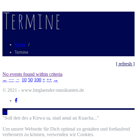
Termine
Home
/
Termine
[ refresh ]
No events found within criteria
←
−−
−
10
50
100
+
++
→
© 2021 - www.birglaender-musikanten.de
"Soll den des a Kirwa sa, niad amal an Kuacha..."
Um unsere Webseite für Dich optimal zu gestalten und fortlaufend
verbessern zu können, verwenden wir Cookies.